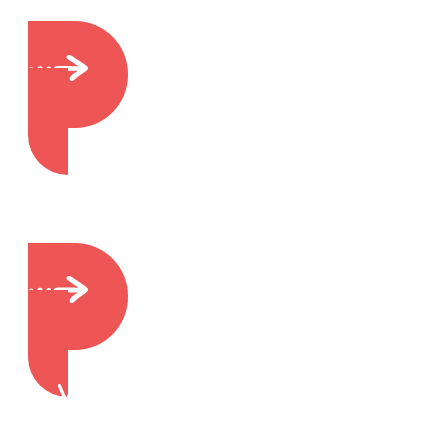
Zo hebben we onze zaken georganiseerd
(Ver)nieuwbouw
Nieuws over onze bouwplannen
Vrienden van Maeykehiem
Steun ons financieel of op een andere