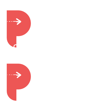
manier
Ontevreden of een klacht?
Als het anders of beter kan
Publicaties