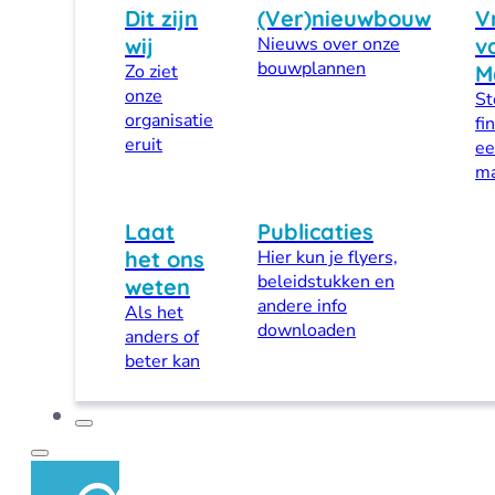
Dit zijn
(Ver)nieuwbouw
V
wij
Nieuws over onze
v
bouwplannen
Zo ziet
M
onze
St
organisatie
fi
eruit
ee
ma
Laat
Publicaties
het ons
Hier kun je flyers,
beleidstukken en
weten
andere info
Als het
downloaden
anders of
beter kan