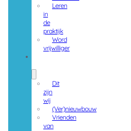
Leren
in
de
praktijk
Word
vrijwilliger
Over
ons
Dit
zijn
wij
(Ver)nieuwbouw
Vrienden
van