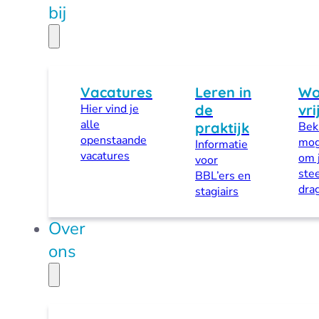
bij
Vacatures
Leren in
Wo
Hier vind je
de
vri
alle
praktijk
Beki
openstaande
mog
Informatie
vacatures
om 
voor
stee
BBL’ers en
dra
stagiairs
Over
ons