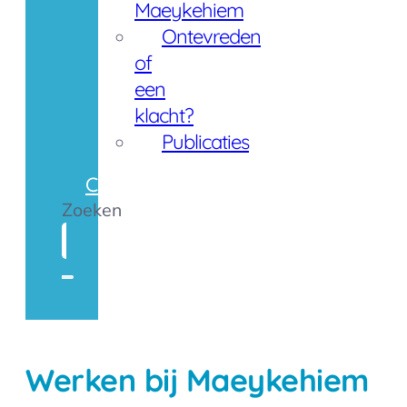
Maeykehiem
Ontevreden
of
een
klacht?
Publicaties
Contact
Zoeken
Werken bij Maeykehiem