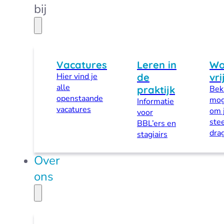
bij
Vacatures
Leren in
Wo
Hier vind je
de
vri
alle
praktijk
Beki
openstaande
mog
Informatie
vacatures
om 
voor
stee
BBL’ers en
dra
stagiairs
Over
ons