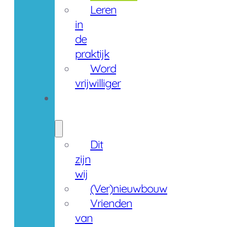
Leren
in
de
praktijk
Word
vrijwilliger
Over
ons
Dit
zijn
wij
(Ver)nieuwbouw
Vrienden
van