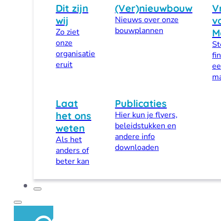
Dit zijn
(Ver)nieuwbouw
V
wij
Nieuws over onze
v
bouwplannen
Zo ziet
M
onze
St
organisatie
fi
eruit
ee
ma
Laat
Publicaties
het ons
Hier kun je flyers,
beleidstukken en
weten
andere info
Als het
downloaden
anders of
beter kan