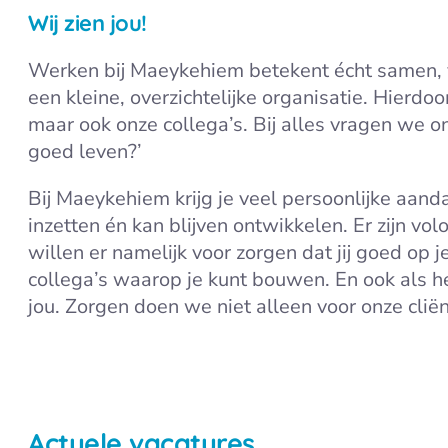
Wij zien jou!
Werken bij Maeykehiem betekent écht samen, va
een kleine, overzichtelijke organisatie. Hierd
maar ook onze collega’s. Bij alles vragen we on
goed leven?’
Bij Maeykehiem krijg je veel persoonlijke aanda
inzetten én kan blijven ontwikkelen. Er zijn v
willen er namelijk voor zorgen dat jij goed op je
collega’s waarop je kunt bouwen. En ook als he
jou. Zorgen doen we niet alleen voor onze clië
Neem direct contact op
Kom naa
Actuele vacatures