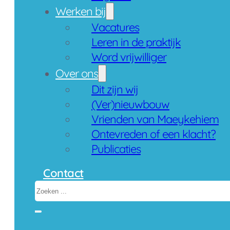
Werken bij
Vacatures
Leren in de praktijk
Word vrijwilliger
Over ons
Dit zijn wij
(Ver)nieuwbouw
Vrienden van Maeykehiem
Ontevreden of een klacht?
Publicaties
Contact
Zoeken