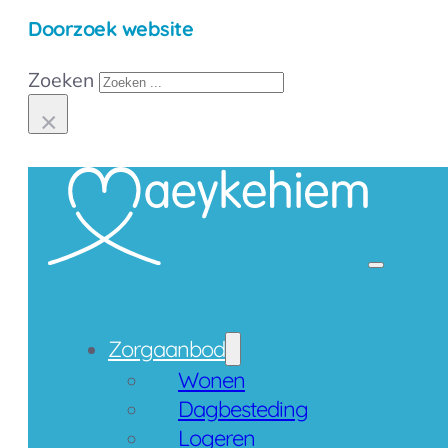
Doorzoek website
Zoeken
×
Contact
Zorgaanbod
Wonen
Dagbesteding
Logeren