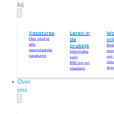
bij
Vacatures
Leren in
Wo
Hier vind je
de
vri
alle
praktijk
Beki
openstaande
mog
Informatie
vacatures
om 
voor
stee
BBL’ers en
dra
stagiairs
Over
ons