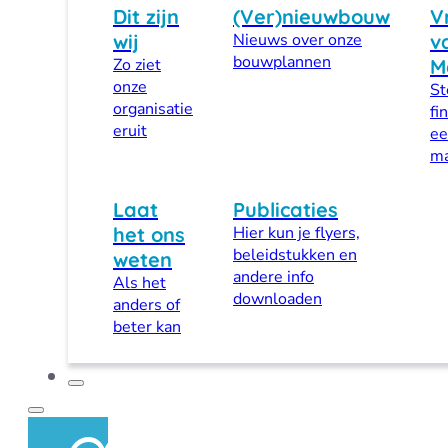
Dit zijn
(Ver)nieuwbouw
V
wij
Nieuws over onze
v
bouwplannen
Zo ziet
M
onze
St
organisatie
fi
eruit
ee
ma
Laat
Publicaties
het ons
Hier kun je flyers,
beleidstukken en
weten
andere info
Als het
downloaden
anders of
beter kan