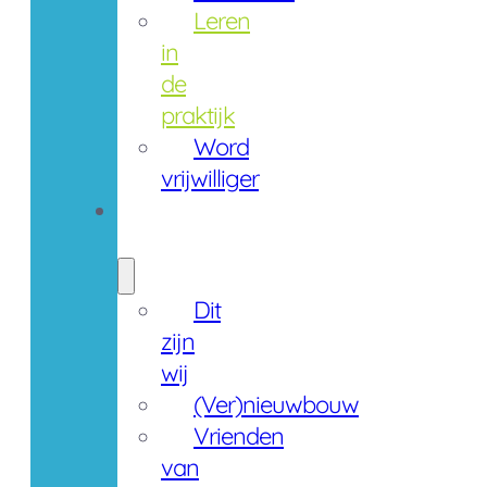
Leren
in
de
praktijk
Word
vrijwilliger
Over
ons
Dit
zijn
wij
(Ver)nieuwbouw
Vrienden
van