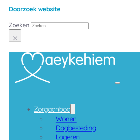
Doorzoek website
Zoeken
×
Contact
Zorgaanbod
Wonen
Dagbesteding
Logeren