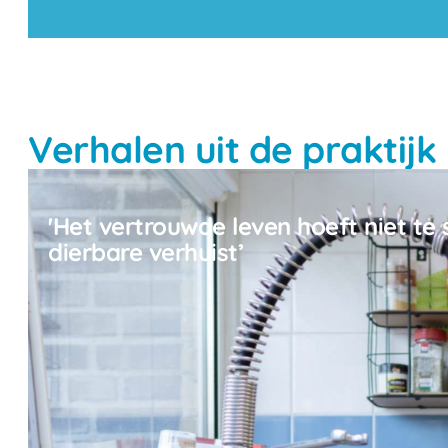
Verhalen uit de praktijk
'Het vertrouwde leven hoeft niet te 
dierbare verhuist’