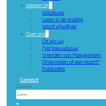
Werken bij
Vacatures
Leren in de praktijk
Word vrijwilliger
Over ons
Dit zijn wij
(Ver)nieuwbouw
Vrienden van Maeykehiem
Ontevreden of een klacht?
Publicaties
Contact
Zoeken