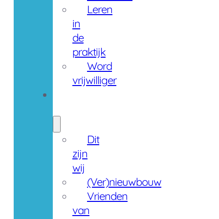
Leren
in
de
praktijk
Word
vrijwilliger
Over
ons
Dit
zijn
wij
(Ver)nieuwbouw
Vrienden
van