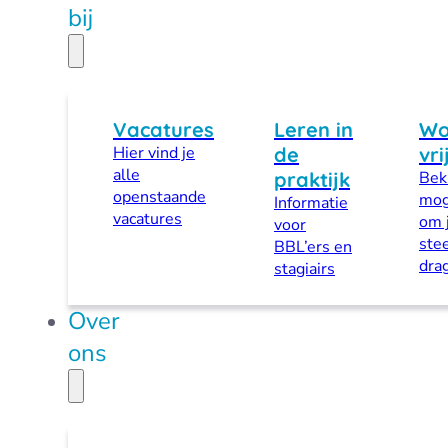
bij
Vacatures
Leren in
Wo
Hier vind je
de
vri
alle
praktijk
Beki
openstaande
mog
Informatie
vacatures
om 
voor
stee
BBL’ers en
dra
stagiairs
Over
ons