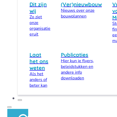
Dit zijn
(Ver)nieuwbouw
V
wij
Nieuws over onze
v
bouwplannen
Zo ziet
M
onze
St
organisatie
fi
eruit
ee
ma
Laat
Publicaties
het ons
Hier kun je flyers,
beleidstukken en
weten
andere info
Als het
downloaden
anders of
beter kan