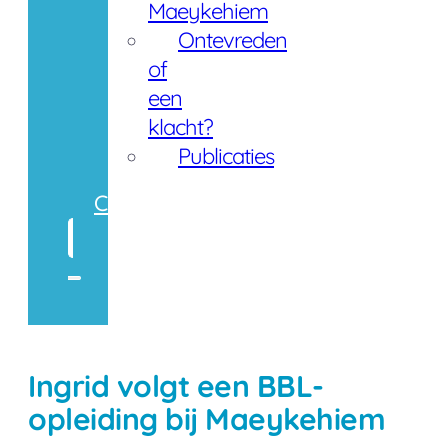
Maeykehiem
Ontevreden
of
een
klacht?
Publicaties
Contact
Zoeken
Ingrid volgt een BBL-
opleiding bij Maeykehiem