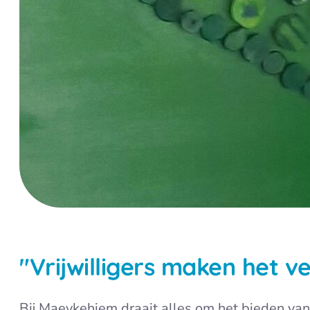
"Vrijwilligers maken het v
Bij Maeykehiem draait alles om het bieden va