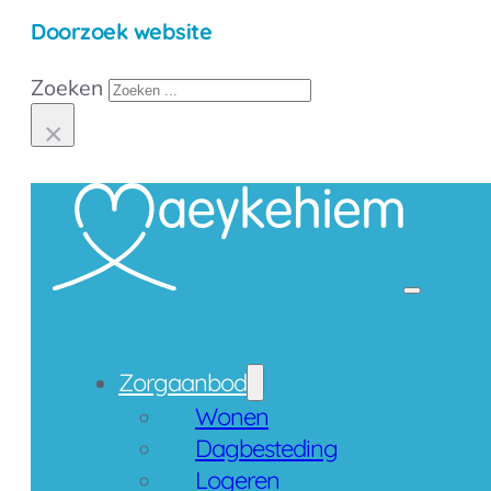
Doorzoek website
Zoeken
×
Contact
Zorgaanbod
Wonen
Dagbesteding
Logeren