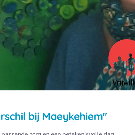
erschil bij Maeykehiem"
n passende zorg en een betekenisvolle dag