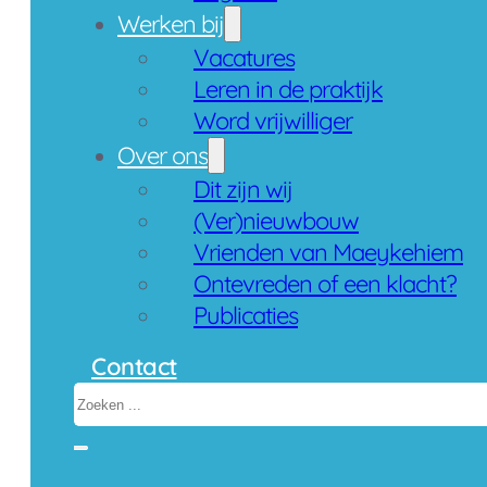
Werken bij
Vacatures
Leren in de praktijk
Word vrijwilliger
Over ons
Dit zijn wij
(Ver)nieuwbouw
Vrienden van Maeykehiem
Ontevreden of een klacht?
Publicaties
Contact
Zoeken