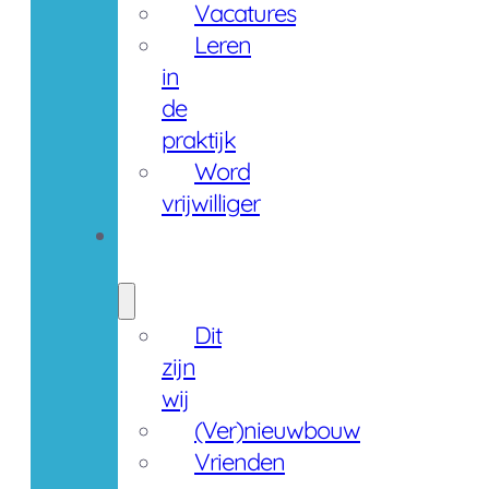
Vacatures
Leren
in
de
praktijk
Word
vrijwilliger
Over
ons
Dit
zijn
wij
(Ver)nieuwbouw
Vrienden