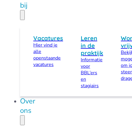
bij
Vacatures
Leren
Wo
Hier vind je
in de
vrij
alle
praktijk
Bekij
openstaande
moge
Informatie
vacatures
om j
voor
steen
BBL’ers
drag
en
stagiairs
Over
ons