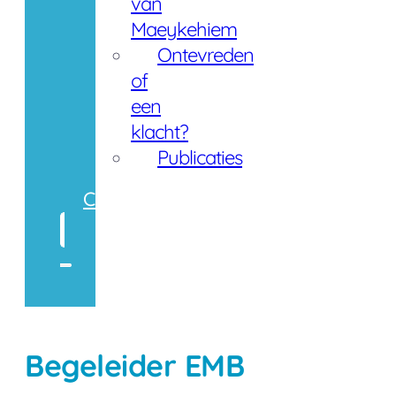
van
Maeykehiem
Ontevreden
of
een
klacht?
Publicaties
Contact
Zoeken
Begeleider EMB