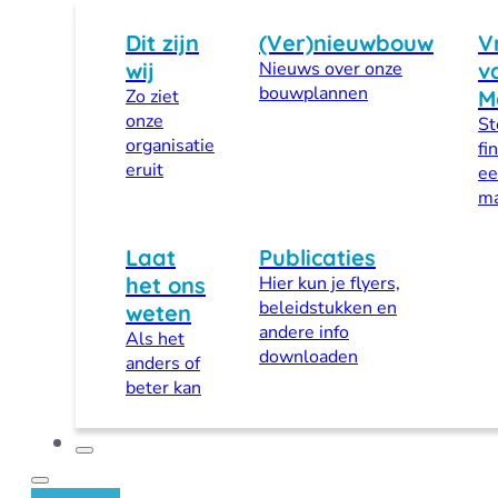
Dit zijn
(Ver)nieuwbouw
V
wij
Nieuws over onze
v
bouwplannen
Zo ziet
M
onze
St
organisatie
fi
eruit
ee
ma
Laat
Publicaties
het ons
Hier kun je flyers,
beleidstukken en
weten
andere info
Als het
downloaden
anders of
beter kan