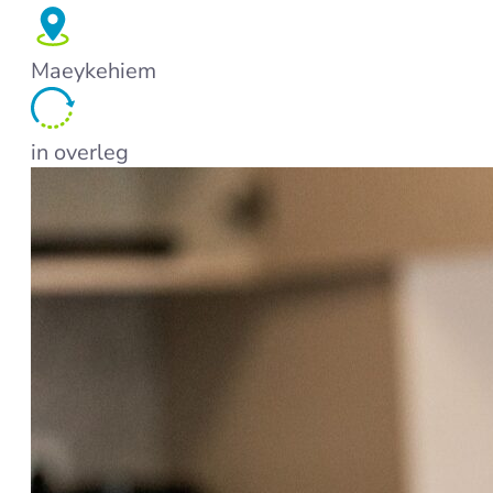
Maeykehiem
in overleg