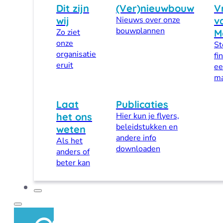
Dit zijn
(Ver)nieuwbouw
V
wij
Nieuws over onze
v
bouwplannen
Zo ziet
M
onze
St
organisatie
fi
eruit
ee
ma
Laat
Publicaties
het ons
Hier kun je flyers,
beleidstukken en
weten
andere info
Als het
downloaden
anders of
beter kan