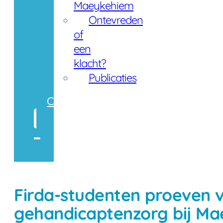
Maeykehiem
Ontevreden
of
een
klacht?
Publicaties
Contact
Zoeken
Firda-studenten proeven 
gehandicaptenzorg bij M