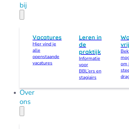
bij
Vacatures
Leren in
Wo
Hier vind je
de
vri
alle
praktijk
Beki
openstaande
mog
Informatie
vacatures
om 
voor
stee
BBL’ers en
dra
stagiairs
Over
ons