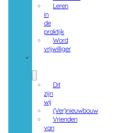
Leren
in
de
praktijk
Word
vrijwilliger
Over
ons
Dit
zijn
wij
(Ver)nieuwbouw
Vrienden
van