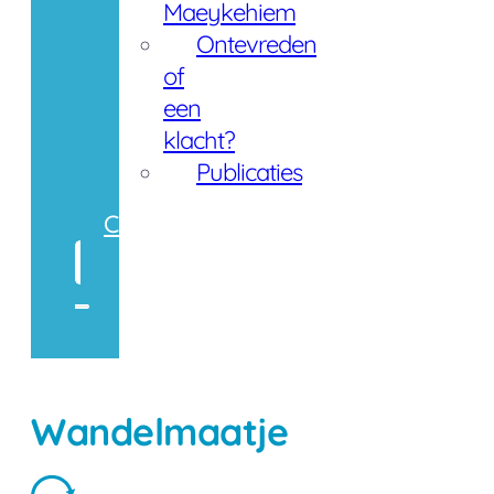
Maeykehiem
Ontevreden
of
een
klacht?
Publicaties
Contact
Zoeken
Wandelmaatje