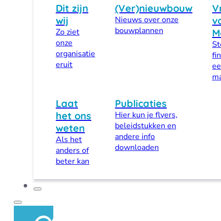
Dit zijn
(Ver)nieuwbouw
V
wij
Nieuws over onze
v
bouwplannen
Zo ziet
M
onze
St
organisatie
fi
eruit
ee
ma
Laat
Publicaties
het ons
Hier kun je flyers,
beleidstukken en
weten
andere info
Als het
downloaden
anders of
beter kan