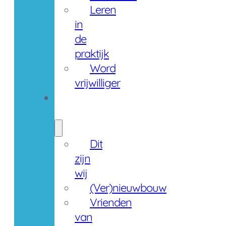
Leren
in
de
praktijk
Word
vrijwilliger
Over
ons
Dit
zijn
wij
(Ver)nieuwbouw
Vrienden
van