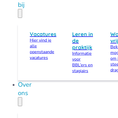
bij
Vacatures
Leren in
Wo
Hier vind je
de
vri
alle
praktijk
Beki
openstaande
mog
Informatie
vacatures
om 
voor
stee
BBL’ers en
dra
stagiairs
Over
ons